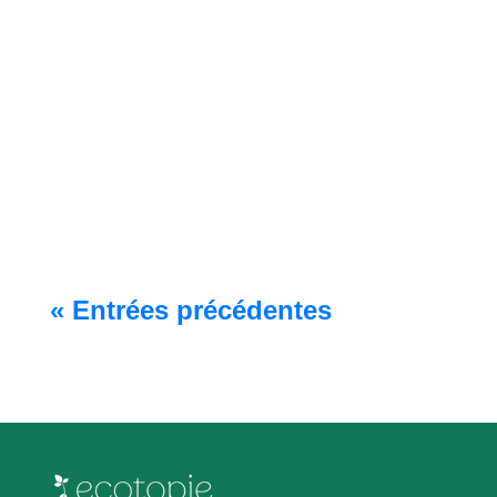
[DICOTOPIE]L'effet de serre, c'est quoi ?🧐
Savez-vous vraiment en quoi cela
consiste? Comment il agit, son origine et
comment le limiter ? 🔎 Voici un...
« Entrées précédentes